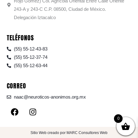
Rojo Gómez) Col. Agrícola Oriental Entre Calle Oriente
243-A y 243-C C.P. 08500, Ciudad de México.
Delegación Iztacalco
TELÉFONOS
(55) 55-12-43-83
(55) 55-12-37-74
(55) 55-12-63-44
CORREO
naac@neuroticos-anonimos.org.mx
F
I
a
n
0
c
s
e
t
Sitio Web creado por MARC Consultores Web