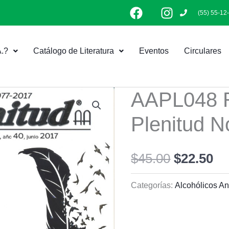
F
I
(55) 55-12
a
n
c
s
e
t
.?
Catálogo de Literatura
Eventos
Circulares
b
a
o
g
o
r
k
a
AAPL048 R
Original
Cu
m
Plenitud N
price
pr
was:
is:
$
45.00
$
22.50
$45.00.
$2
Categorías:
Alcohólicos A