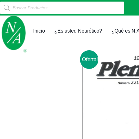
Products
Ir
search
al
contenido
Inicio
¿Es usted Neurótico?
¿Qué es N.A
¡Oferta!