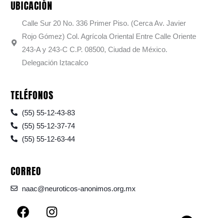
UBICACIÓN
Calle Sur 20 No. 336 Primer Piso. (Cerca Av. Javier
Rojo Gómez) Col. Agrícola Oriental Entre Calle Oriente
243-A y 243-C C.P. 08500, Ciudad de México.
Delegación Iztacalco
TELÉFONOS
(55) 55-12-43-83
(55) 55-12-37-74
(55) 55-12-63-44
CORREO
naac@neuroticos-anonimos.org.mx
F
I
a
n