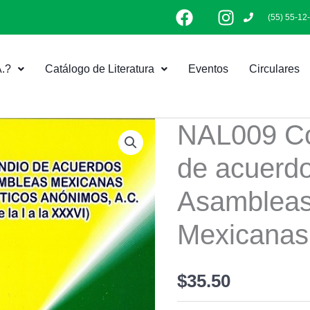
F
I
(55) 55-12
a
n
c
s
e
t
.?
Catálogo de Literatura
Eventos
Circulares
b
a
o
g
o
r
k
a
NAL009 C
m
de acuerd
Asamblea
Mexicanas
$
35.50