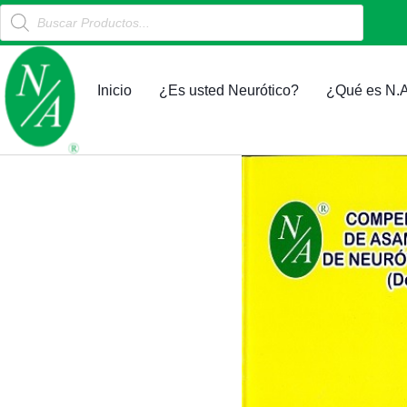
Products
Ir
search
al
contenido
Inicio
¿Es usted Neurótico?
¿Qué es N.A