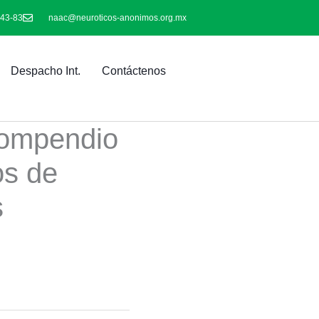
-43-83
naac@neuroticos-anonimos.org.mx
Despacho Int.
Contáctenos
ompendio
os de
s