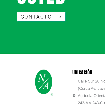
CONTACTO ⟶
UBICACIÓN
Calle Sur 20 No
(Cerca Av. Jav
Agrícola Orient
243-A y 243-C 