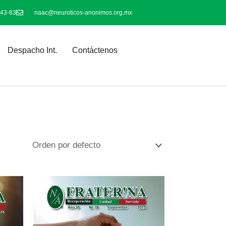
-43-83
naac@neuroticos-anonimos.org.mx
Despacho Int.
Contáctenos