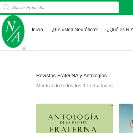
Products
Ir
search
al
contenido
Inicio
¿Es usted Neurótico?
¿Qué es N.A
Revistas Frater'NA y Antologías
Mostrando todos los 10 resultados