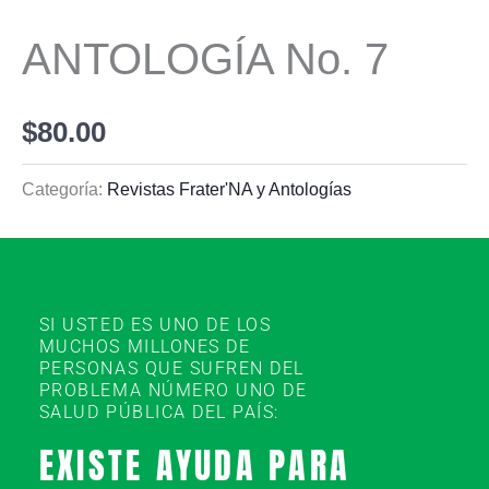
ANTOLOGÍA No. 7
$
80.00
Categoría:
Revistas Frater'NA y Antologías
SI USTED ES UNO DE LOS
MUCHOS MILLONES DE
PERSONAS QUE SUFREN DEL
PROBLEMA NÚMERO UNO DE
SALUD PÚBLICA DEL PAÍS:
EXISTE AYUDA PARA