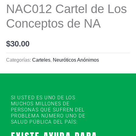
NAC012 Cartel de Los
Conceptos de NA
$
30.00
Categorías:
Carteles
,
Neuróticos Anónimos
SI USTED ES UNO DE LOS
MUCHOS MILLONES DE
PERSONAS QUE SUFREN DEL
PROBLEMA NÚMERO UNO DE
SALUD PÚBLICA DEL PAÍS: