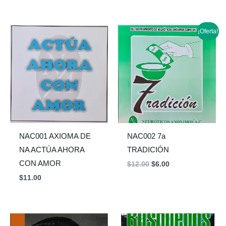
Original
Current
¡Oferta!
price
price
was:
is:
$12.00.
$6.00.
NAC001 AXIOMA DE
NAC002 7a
NA ACTÚA AHORA
TRADICIÓN
CON AMOR
$
12.00
$
6.00
$
11.00