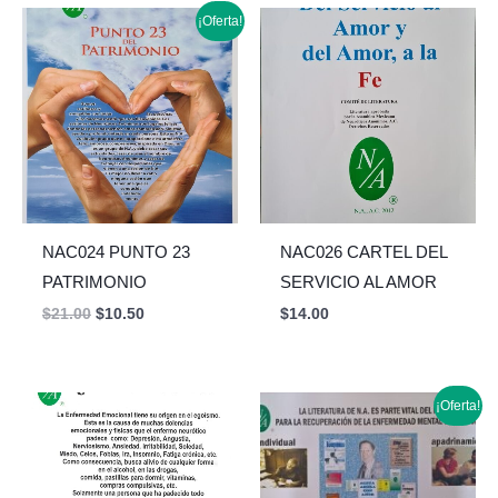
Original
Current
¡Oferta!
price
price
was:
is:
$21.00.
$10.50.
NAC024 PUNTO 23
NAC026 CARTEL DEL
PATRIMONIO
SERVICIO AL AMOR
$
21.00
$
10.50
$
14.00
Original
Current
¡Oferta!
price
price
was:
is:
$13.00.
$6.50.