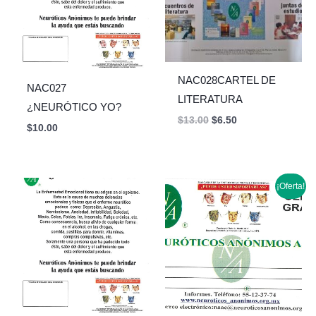
NAC028CARTEL DE
NAC027
LITERATURA
¿NEURÓTICO YO?
$
13.00
$
6.50
$
10.00
Original
Current
¡Oferta!
price
price
was:
is:
$5.00.
$2.50.