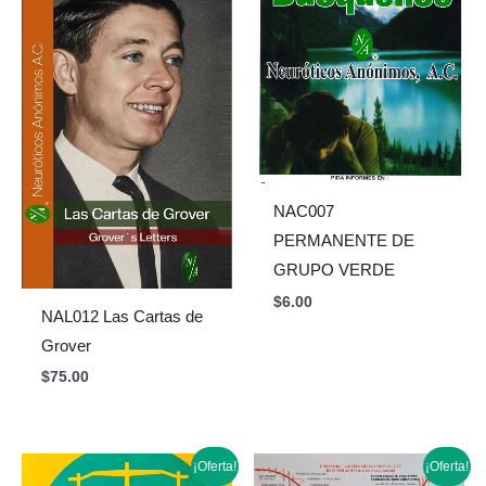
NAC007
PERMANENTE DE
GRUPO VERDE
$
6.00
NAL012 Las Cartas de
Grover
$
75.00
Original
Current
Original
Current
¡Oferta!
¡Oferta!
price
price
price
price