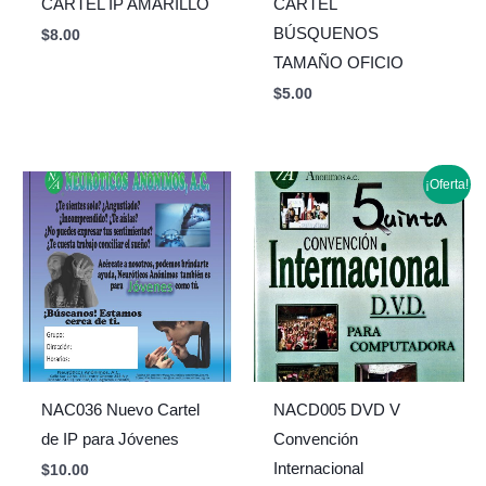
CARTEL IP AMARILLO
CARTEL
BÚSQUENOS
$
8.00
TAMAÑO OFICIO
$
5.00
Original
Current
¡Oferta!
price
price
was:
is:
$64.00.
$32.00.
NAC036 Nuevo Cartel
NACD005 DVD V
de IP para Jóvenes
Convención
Internacional
$
10.00