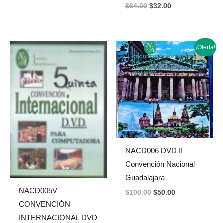
$
64.00
$
32.00
Original
Current
¡Oferta!
price
price
was:
is:
$100.00.
$50.00.
NACD006 DVD II
Convención Nacional
Guadalajara
NACD005V
$
100.00
$
50.00
CONVENCIÓN
INTERNACIONAL DVD