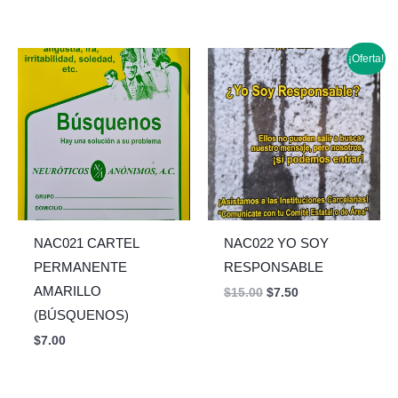
Original
Current
¡Oferta!
price
price
was:
is:
$15.00.
$7.50.
NAC021 CARTEL
NAC022 YO SOY
PERMANENTE
RESPONSABLE
AMARILLO
$
15.00
$
7.50
(BÚSQUENOS)
$
7.00