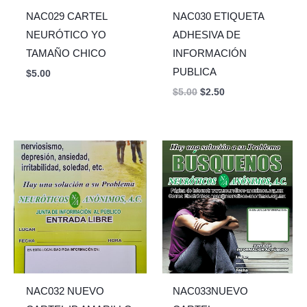
NAC029 CARTEL
NAC030 ETIQUETA
NEURÓTICO YO
ADHESIVA DE
TAMAÑO CHICO
INFORMACIÓN
PUBLICA
$
5.00
$
5.00
$
2.50
NAC032 NUEVO
NAC033NUEVO