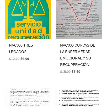
was:
is:
was:
is:
$12.00.
$6.00.
$15.00.
$7.50.
NAC008 TRES
NAC009 CURVAS DE
LEGADOS
LA ENFERMEDAD
EMOCIONAL Y SU
$
12.00
$
6.00
RECUPERACIÓN
$
15.00
$
7.50