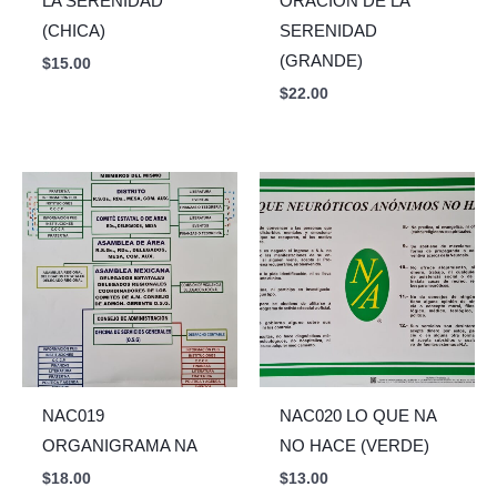
LA SERENIDAD
ORACIÓN DE LA
(CHICA)
SERENIDAD
(GRANDE)
$
15.00
$
22.00
NAC019
NAC020 LO QUE NA
ORGANIGRAMA NA
NO HACE (VERDE)
$
18.00
$
13.00