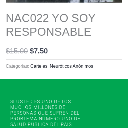
NAC022 YO SOY
RESPONSABLE
$
15.00
$
7.50
Categorías:
Carteles
,
Neuróticos Anónimos
SI USTED ES UNO DE LOS
MUCHOS MILLONES DE
PERSONAS QUE SUFREN DEL
PROBLEMA NÚMERO UNO DE
SALUD PÚBLICA DEL PAÍS: