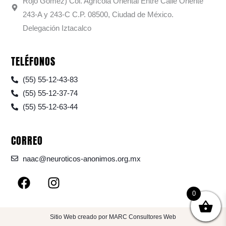
Rojo Gómez) Col. Agrícola Oriental Entre Calle Oriente
243-A y 243-C C.P. 08500, Ciudad de México.
Delegación Iztacalco
TELÉFONOS
(55) 55-12-43-83
(55) 55-12-37-74
(55) 55-12-63-44
CORREO
naac@neuroticos-anonimos.org.mx
F
I
a
n
0
c
s
e
t
Sitio Web creado por MARC Consultores Web