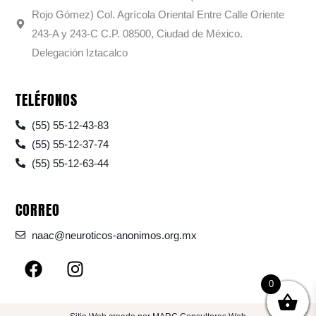
Rojo Gómez) Col. Agrícola Oriental Entre Calle Oriente
243-A y 243-C C.P. 08500, Ciudad de México.
Delegación Iztacalco
TELÉFONOS
(55) 55-12-43-83
(55) 55-12-37-74
(55) 55-12-63-44
CORREO
naac@neuroticos-anonimos.org.mx
F
I
a
n
0
c
s
e
t