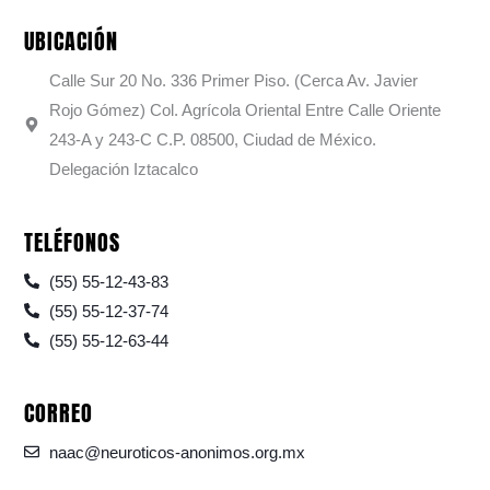
UBICACIÓN
Calle Sur 20 No. 336 Primer Piso. (Cerca Av. Javier
Rojo Gómez) Col. Agrícola Oriental Entre Calle Oriente
243-A y 243-C C.P. 08500, Ciudad de México.
Delegación Iztacalco
TELÉFONOS
(55) 55-12-43-83
(55) 55-12-37-74
(55) 55-12-63-44
CORREO
naac@neuroticos-anonimos.org.mx
F
I