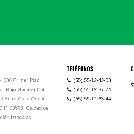
TELÉFONOS
C
. 336 Primer Piso.
(55) 55-12-43-83
ier Rojo Gómez) Col.
(55) 55-12-37-74
al Entre Calle Oriente
(55) 55-12-63-44
C.P. 08500, Ciudad de
ción Iztacalco