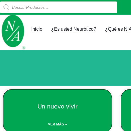
Products
Ir
search
al
contenido
Inicio
¿Es usted Neurótico?
¿Qué es N.A
Un nuevo vivir
VER MÁS »