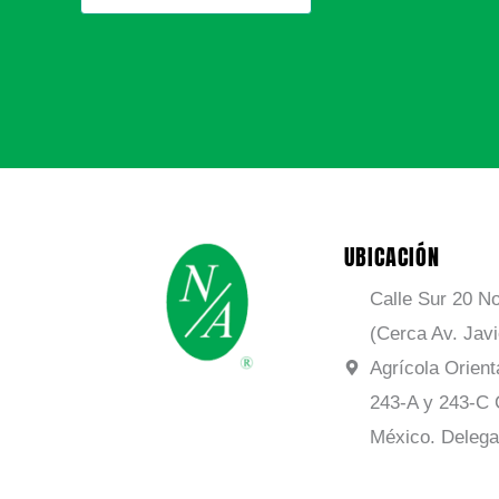
UBICACIÓN
Calle Sur 20 No
(Cerca Av. Jav
Agrícola Orient
243-A y 243-C 
México. Delega