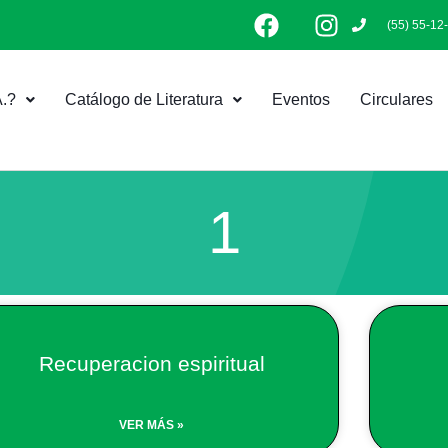
F
I
(55) 55-12
a
n
c
s
e
t
.?
Catálogo de Literatura
Eventos
Circulares
b
a
o
g
o
r
k
a
m
1
Page
Page
Recuperacion espiritual
VER MÁS »