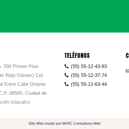
TELÉFONOS
C
. 336 Primer Piso.
(55) 55-12-43-83
ier Rojo Gómez) Col.
(55) 55-12-37-74
al Entre Calle Oriente
(55) 55-12-63-44
C.P. 08500, Ciudad de
ción Iztacalco
Sitio Web creado por MARC Consultores Web