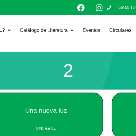
F
I
(55) 55-12
a
n
c
s
e
t
.?
Catálogo de Literatura
Eventos
Circulares
b
a
o
g
o
r
k
a
m
2
Page
Page
Page
Page
Una nueva luz
VER MÁS »