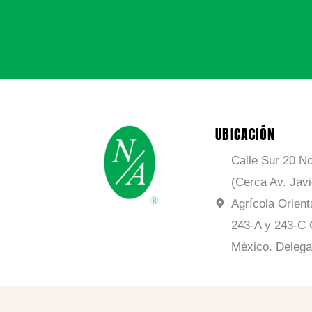
UBICACIÓN
Calle Sur 20 No
(Cerca Av. Jav
Agrícola Orient
243-A y 243-C 
México. Delega